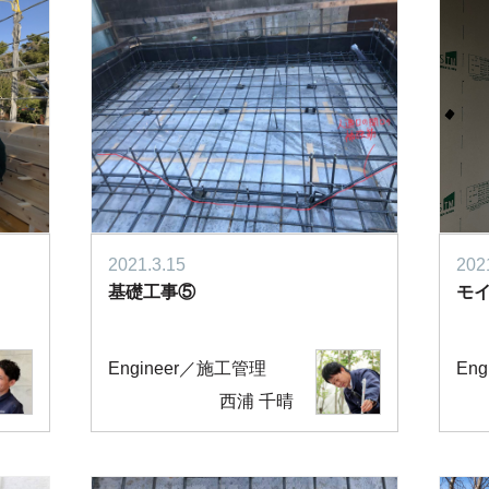
2021.3.15
202
基礎工事⑤
モ
Engineer／施工管理
En
西浦 千晴