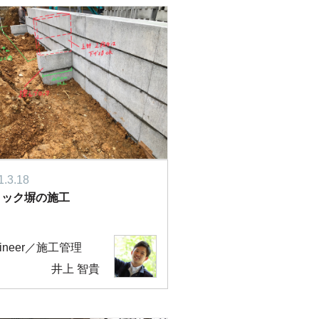
1.3.18
ロック塀の施工
gineer／施工管理
井上 智貴