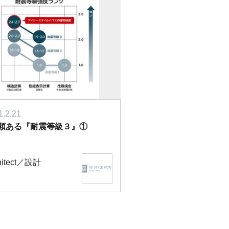
1.2.21
種類ある『耐震等級３』①
hitect／設計