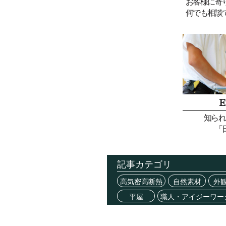
お客様に寄
何でも相談
E
知られ
「
記事カテゴリ
高気密高断熱
自然素材
外
平屋
職人・アイジーワー