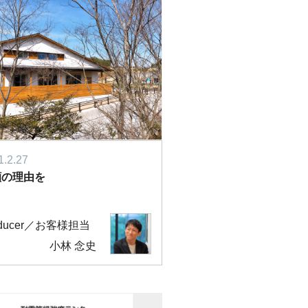
1.2.27
顔の理由を
oducer／お客様担当
小林 念史