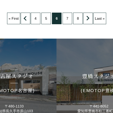
« First
4
5
6
7
8
Last »
名古屋スタジオ
豊橋スタジ
EMOTOP名古屋)
(EMOTOP豊
〒480-1133
〒441-8052
知県長久手市
原山103
愛知県豊橋市
柱三番町