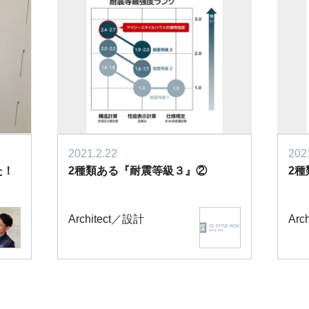
2021.2.22
202
た！
2種類ある『耐震等級３』②
2
Architect／設計
Arc