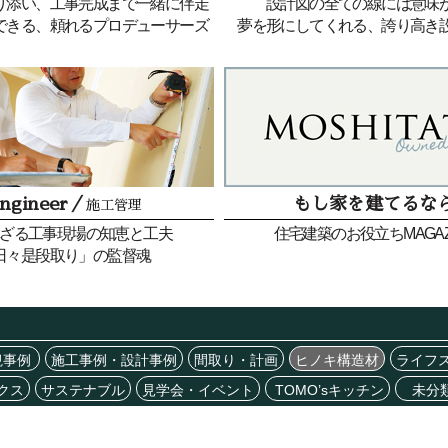
り添い、工事完成まで一緒に伴走
設計図の全ての線には意味
できる、頼れるプロデューサーズ
夢を形にしてくれる、誇り高き
ngineer／
もし家を建てるな
施工管理
ざる工事現場の知恵と工夫
住宅建築のお役立ちMAGAZ
日々是段取り」の監督魂
観事例
施工事例・設計事例
間取り・計画
ヒノキ構造材
ライフ
クス
サステナブル
見学会・イベント
TOMO’sキッチン
未分