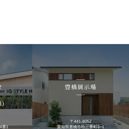
オ
豊橋展示場
橋)
〒441-8052
4番1
愛知県豊橋市
柱三番町3−1