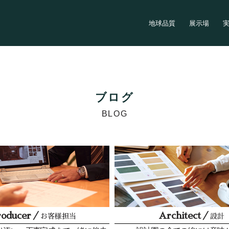
地球品質
展示場
ブログ
BLOG
roducer／
Architect／
お客様担当
設計