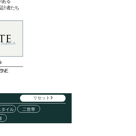
がある
設計者たち
ら
INE
リセット
スタイル
二世帯
類