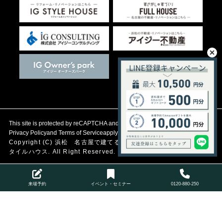
This site is protected by reCAPTCHA and the Google
Privacy Policy
and
Terms of Service
apply.
Copyright (C)
浜松 名古屋で建てる自然素材の注文住宅
アイジース
タイルハウス. All Right Reserved.
来場予約
イベント・セミナー
0120-880-250