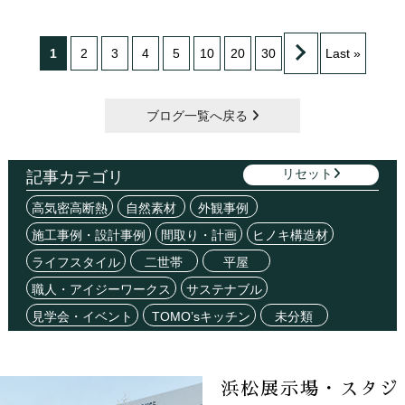
1
2
3
4
5
10
20
30
Last »
ブログ一覧へ戻る
リセット
記事カテゴリ
高気密高断熱
自然素材
外観事例
施工事例・設計事例
間取り・計画
ヒノキ構造材
ライフスタイル
二世帯
平屋
職人・アイジーワークス
サステナブル
見学会・イベント
TOMO’sキッチン
未分類
浜松展示場・スタジ