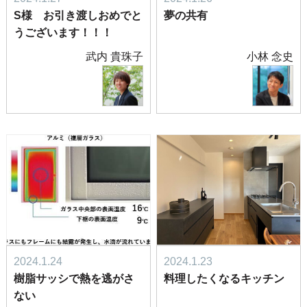
S様 お引き渡しおめでと
夢の共有
うございます！！！
武内 貴珠子
小林 念史
2024.1.24
2024.1.23
樹脂サッシで熱を逃がさ
料理したくなるキッチン
ない