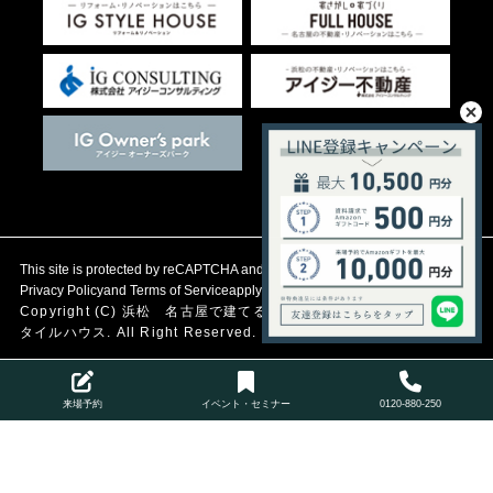
This site is protected by reCAPTCHA and the Google
Privacy Policy
and
Terms of Service
apply.
Copyright (C)
浜松 名古屋で建てる自然素材の注文住宅
アイジース
タイルハウス. All Right Reserved.
来場予約
イベント・セミナー
0120-880-250