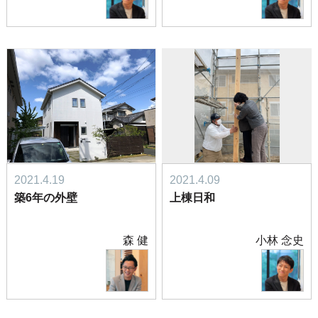
2021.4.19
2021.4.09
築6年の外壁
上棟日和
森 健
小林 念史