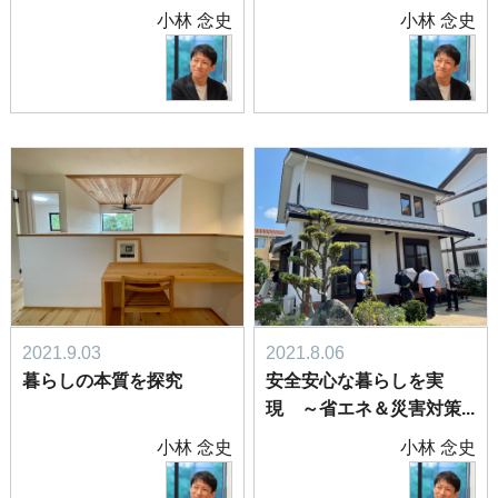
小林 念史
小林 念史
2021.9.03
2021.8.06
暮らしの本質を探究
安全安心な暮らしを実
現 ～省エネ＆災害対策...
小林 念史
小林 念史