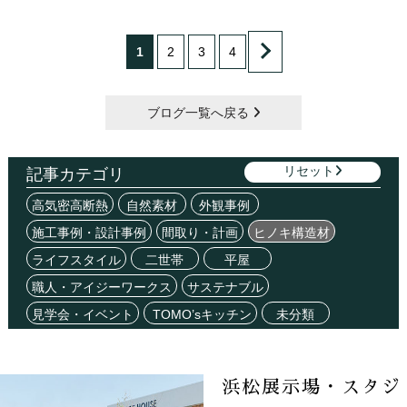
1
2
3
4
ブログ一覧へ戻る
リセット
記事カテゴリ
高気密高断熱
自然素材
外観事例
施工事例・設計事例
間取り・計画
ヒノキ構造材
ライフスタイル
二世帯
平屋
職人・アイジーワークス
サステナブル
見学会・イベント
TOMO’sキッチン
未分類
浜松展示場・スタジ