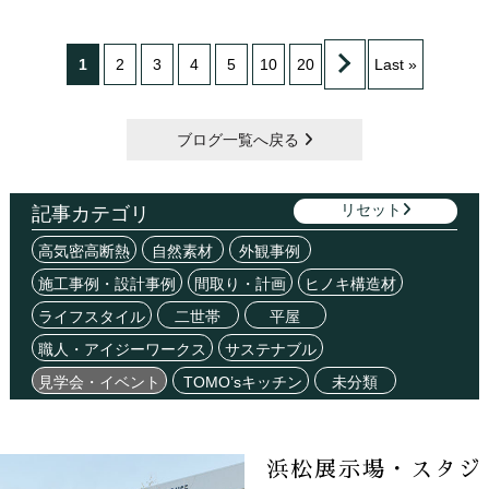
1
2
3
4
5
10
20
Last »
ブログ一覧へ戻る
リセット
記事カテゴリ
高気密高断熱
自然素材
外観事例
施工事例・設計事例
間取り・計画
ヒノキ構造材
ライフスタイル
二世帯
平屋
職人・アイジーワークス
サステナブル
見学会・イベント
TOMO’sキッチン
未分類
浜松展示場・スタジ