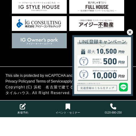
This site is protected by reCAPTCHA and the Google
Privacy Policy
and
Terms of Service
apply.
Copyright (C)
浜松 名古屋で建てる自然素材の注文住宅
アイジース
タイルハウス. All Right Reserved.
来場予約
イベント・セミナー
0120-880-250