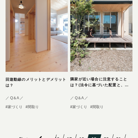
隣家が近い場合に注意すること
回遊動線のメリットとデメリット
は？(法令に基づいた配置と、住
は？
みやすさに考慮した配置)
／ Q＆A ／
／ Q＆A ／
#家づくり
#間取り
#家づくり
#間取り