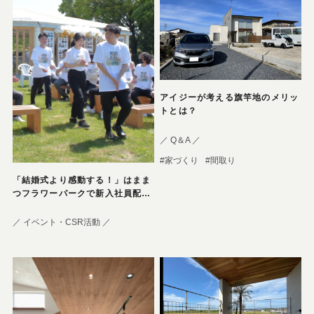
アイジーが考える旗竿地のメリッ
トとは？
／ Q＆A ／
#家づくり
#間取り
「結婚式より感動する！」はまま
つフラワーパークで新入社員配属
式
／ イベント・CSR活動 ／