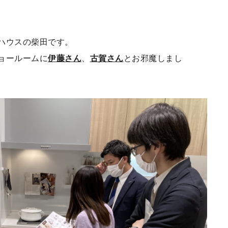
ハウスの柴田です。
ョールームに
伊藤さん
、
古賀さん
とお邪魔しまし