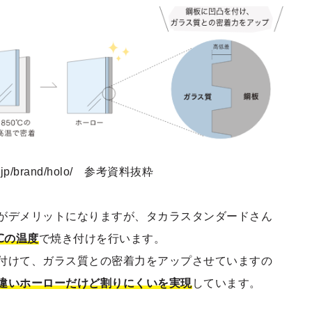
d.co.jp/brand/holo/ 参考資料抜粋
がデメリットになりますが、
タカラスタンダードさん
0℃の温度
で焼き付けを行います。
付けて、ガラス質との密着力をアップさ
せていますの
違いホーローだけど割りにくいを実現
して
います。