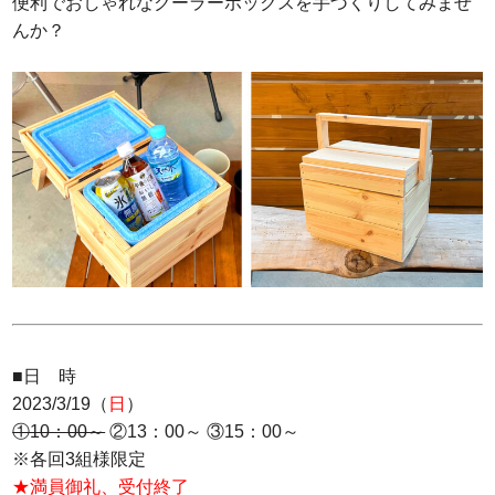
便利でおしゃれなクーラーボックスを手づくりしてみませ
んか？
■日 時
2023/3/19（
日
）
①10：00～
②13：00～ ③15：00～
※各回3組様限定
★満員御礼、受付終了