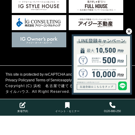
This site is protected by reCAPTCHA and the Google
Privacy Policy
and
Terms of Service
apply.
Copyright (C)
浜松 名古屋で建てる自然素材の注文住宅
アイジース
タイルハウス. All Right Reserved.
来場予約
イベント・セミナー
0120-880-250