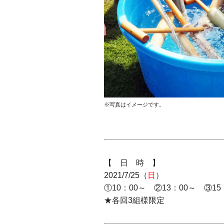
※写真はイメージです。
【 日 時 】
2021/7/25（
日
）
①10：00～ ②13：00～ ③15
★各回3組様限定