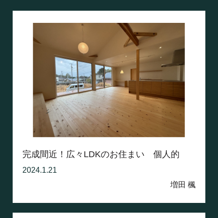
完成間近！広々LDKのお住まい 個人的
な...
2024.1.21
増田 楓