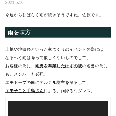
2021.5.16
今週からしばらく雨が続きそうですね。佐原です。
雨を味方
上棟や地鎮祭といった家づくりのイベントの際には
なるべく雨は降って欲しくないものでして、
お客様の為に、
雨男を卒業したはずの彼
の名誉の為に
も、メンバーも必死。
エモトープの庭にテルテル坊主を吊るして、
エモ子こと手島さん
による、雨降るなダンス。
動
画
プ