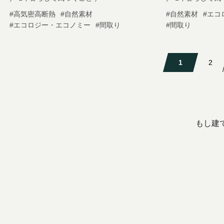
#高気密高断熱
#自然素材
#自然素材
#エコ
#エコロジー・エコノミー
#間取り
#間取り
1
2
もし建