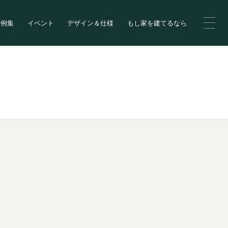
実例集
イベント
デザイン＆仕様
もし家を建てるなら