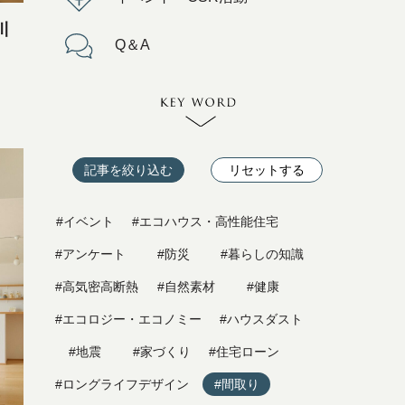
川
Q＆A
記事を絞り込む
リセットする
#イベント
#エコハウス・高性能住宅
#アンケート
#防災
#暮らしの知識
#高気密高断熱
#自然素材
#健康
#エコロジー・エコノミー
#ハウスダスト
#地震
#家づくり
#住宅ローン
#ロングライフデザイン
#間取り