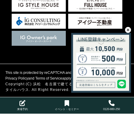
This site is protected by reCAPTCHA and the Google
Privacy Policy
and
Terms of Service
apply.
Copyright (C)
浜松 名古屋で建てる自然素材の注文住宅
アイジース
タイルハウス. All Right Reserved.
来場予約
イベント・セミナー
0120-880-250