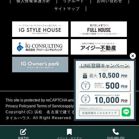
個人情報保護方針
リクルート
お問い合わせ
サイトマップ
This site is protected by reCAPTCHA and the Google
Privacy Policy
and
Terms of Service
apply.
Copyright (C)
浜松 名古屋で建てる自然素材の注文住宅
アイジース
タイルハウス. All Right Reserved.
来場予約
イベント・セミナー
0120-880-250