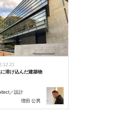
2.12.21
然に溶け込んだ建築物
hitect／設計
増田 公男