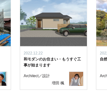
2022.12.22
202
和モダンのお住まい・もうすぐ工
自
事が始まります
Architect／設計
Arc
増田 楓