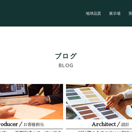
地球品質
展示場
ブログ
BLOG
roducer／
Architect／
お客様担当
設計