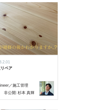
3.2.01
技リペア
gineer／施工管理
非公開: 杉本 真輝