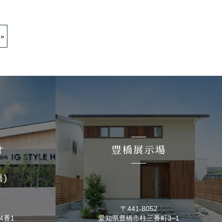
 »
オ
豊橋展示場
橋)
〒441-8052
4番1
愛知県豊橋市
柱三番町3−1