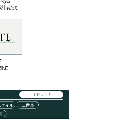
がある
設計者たち
ら
INE
リセット
スタイル
二世帯
類