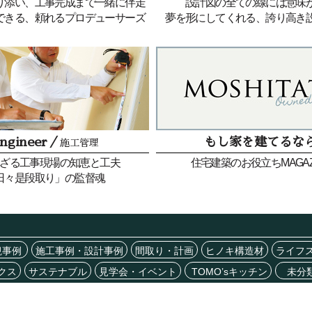
り添い、工事完成まで一緒に伴走
設計図の全ての線には意味
できる、頼れるプロデューサーズ
夢を形にしてくれる、誇り高き
ngineer／
もし家を建てるな
施工管理
ざる工事現場の知恵と工夫
住宅建築のお役立ちMAGAZ
日々是段取り」の監督魂
観事例
施工事例・設計事例
間取り・計画
ヒノキ構造材
ライフ
クス
サステナブル
見学会・イベント
TOMO’sキッチン
未分