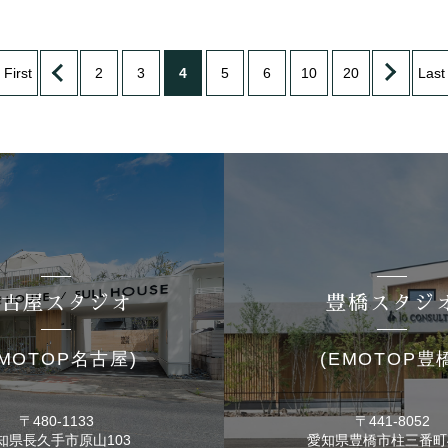
 First
2
3
4
5
6
10
20
Last
名古屋スタジオ
豊橋スタジ
EMOTOP名古屋)
(EMOTOP豊
〒480-1133
〒441-8052
知県長久手市
原山103
愛知県豊橋市
柱三番町