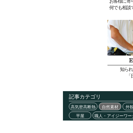
お客様に寄
何でも相談
E
知られ
「
記事カテゴリ
高気密高断熱
自然素材
外
平屋
職人・アイジーワー