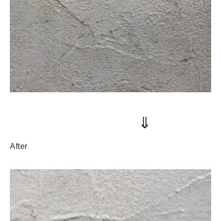
⇓
After