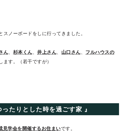
とスノーボードをしに行ってきました。
さん
、
杉本くん
、
井上さん
、
山口さん
、
フルハウスの
します。（若干ですが）
ゆったりとした時を過ごす家 』
完成見学会を開催するお住まい
です。