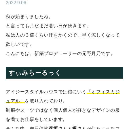
2022.9.06
秋が始まりましたね。
と言ってもまだまだ暑い日が続きます。
私は人の３倍くらい汗をかくので、早く涼しくなって
欲しいです。
こんにちは、新築プロデューサーの元野月乃です。
すぃみらーるっく
アイジースタイルハウスでは俗にいう
「オフィスカジ
ュアル」
を取り入れており、
制服やスーツではなく個人個人が好きなデザインの服
を着てお仕事をしています。
そんな中、先日偶然
彦坂さん
と
楓さん
が似たようなコ