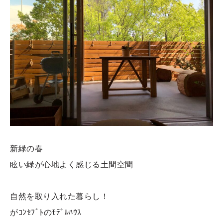
新緑の春
眩い緑が心地よく感じる土間空間
自然を取り入れた暮らし！
がｺﾝｾﾌﾟﾄのﾓﾃﾞﾙﾊｳｽ