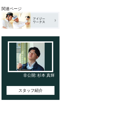
関連ページ
非公開: 杉本 真輝
スタッフ紹介