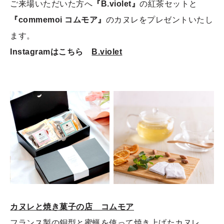
ご来場いただいた方へ
『B.violet』
の紅茶セットと
『commemoi コムモア』
のカヌレをプレゼントいたし
ます。
Instagramはこちら
B.violet
カヌレと焼き菓子の店 コムモア
フランス製の銅型と蜜蝋を使って焼き上げたカヌレ