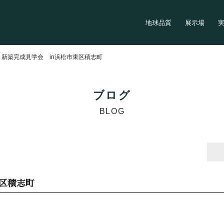
地球品質
展示場
>
新築完成見学会 in浜松市東区積志町
ブログ
BLOG
東区積志町