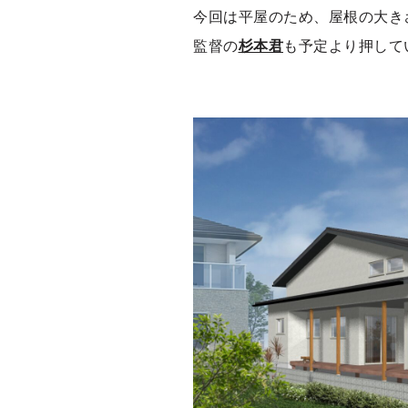
今回は平屋のため、屋根の大き
監督の
杉本君
も予定より押して