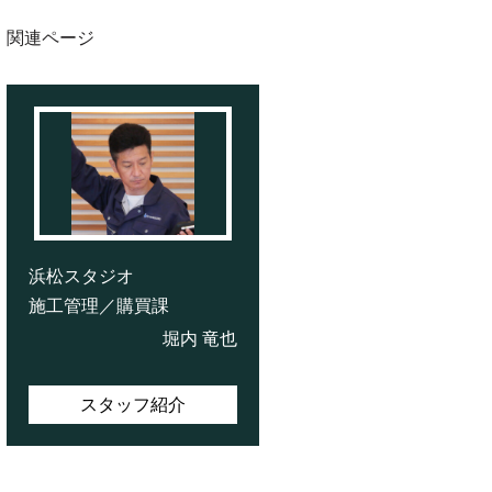
関連ページ
浜松スタジオ
施工管理／購買課
堀内 竜也
スタッフ紹介