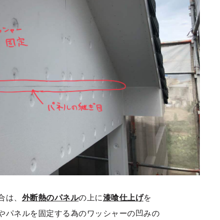
合は、
外断熱のパネル
の上に
漆喰仕上げ
を
やパネルを固定する為のワッシャーの凹みの