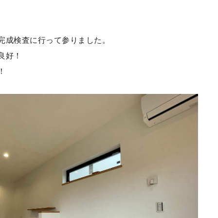
完成検査に行って参りました。
良好！
！