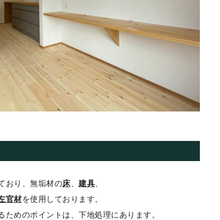
？
ており、無垢材の
床
、
建具
、
左官材
を使用しております。
るためのポイントは、下地処理にあります。