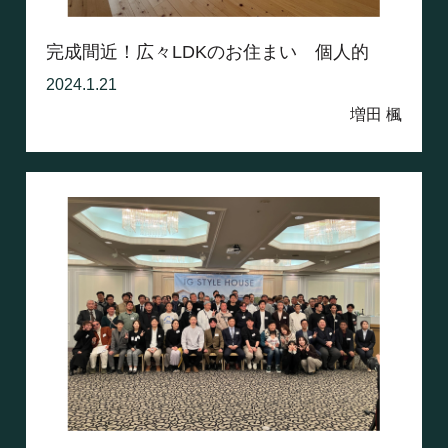
完成間近！広々LDKのお住まい 個人的
な...
2024.1.21
増田 楓