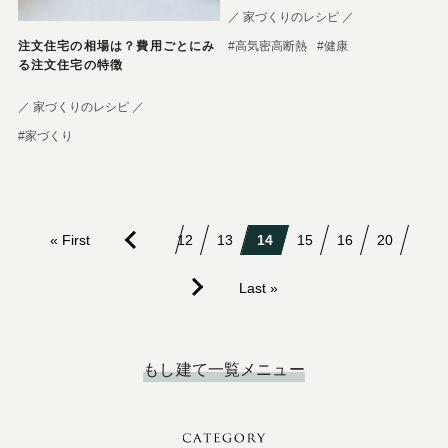
／ 家づくりのレシピ ／
#高気密高断熱
#健康
注文住宅の相場は？費用ごとにみ
る注文住宅の特徴
／ 家づくりのレシピ ／
#家づくり
« First
12
13
14
15
16
20
Last »
もし建て一覧メニュー