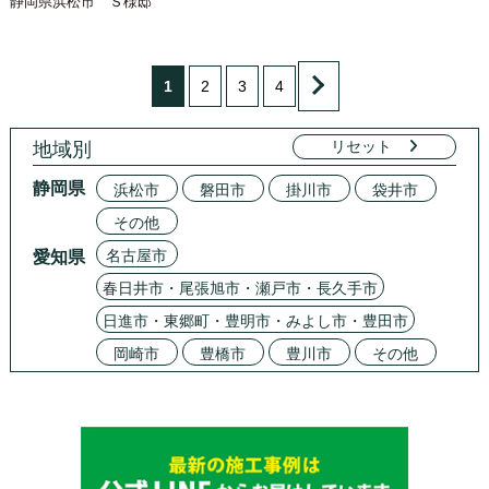
静岡県浜松市 Ｓ様邸
1
2
3
4
リセット
地域別
静岡県
浜松市
磐田市
掛川市
袋井市
その他
名古屋市
愛知県
春日井市・尾張旭市・瀬戸市・長久手市
日進市・東郷町・豊明市・みよし市・豊田市
岡崎市
豊橋市
豊川市
その他