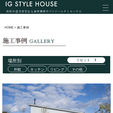
浜松の注文住宅なら自然素材のアイジースタイルハウス
HOME
>
施工事例
施工事例
GALLERY
リセット
場所別
外観
キッチン
リビング
その他