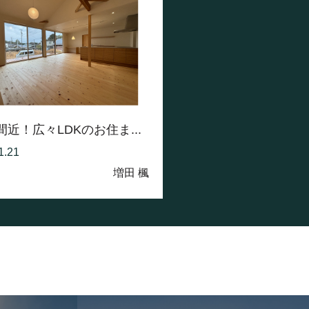
間近！広々LDKのお住ま...
1.21
増田 楓