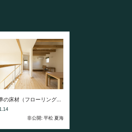
標準の床材（フローリング...
1.14
非公開: 平松 夏海