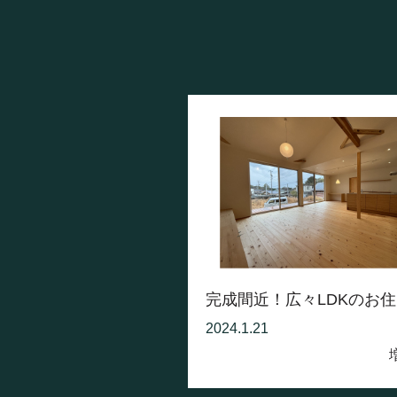
完成間近！広々LDKのお住ま
2024.1.21