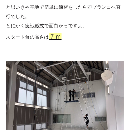
と思いきや平地で簡単に練習をしたら即ブランコへ直
行でした。
とにかく
実戦形式
で面白かっですよ。
７ｍ
スタート台の高さは
。