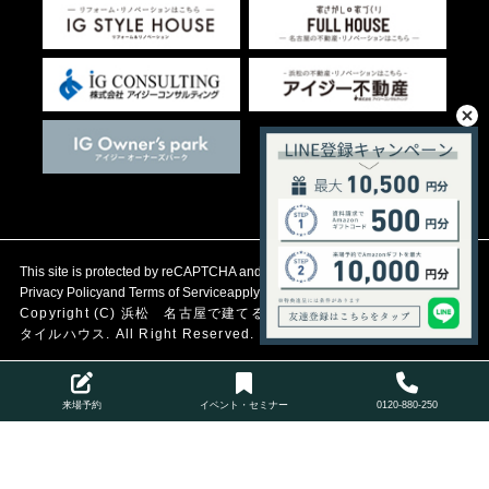
This site is protected by reCAPTCHA and the Google
Privacy Policy
and
Terms of Service
apply.
Copyright (C)
浜松 名古屋で建てる自然素材の注文住宅
アイジース
タイルハウス. All Right Reserved.
来場予約
イベント・セミナー
0120-880-250