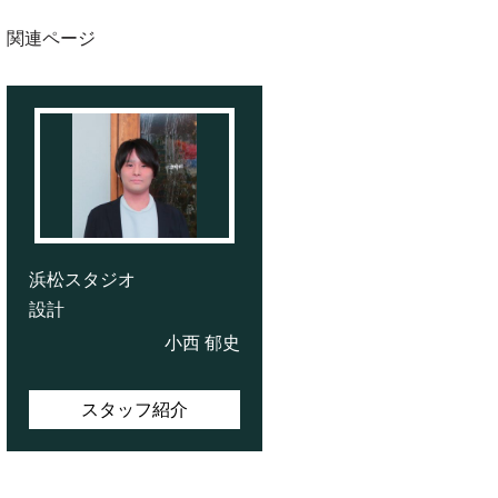
関連ページ
浜松スタジオ
設計
小西 郁史
スタッフ紹介