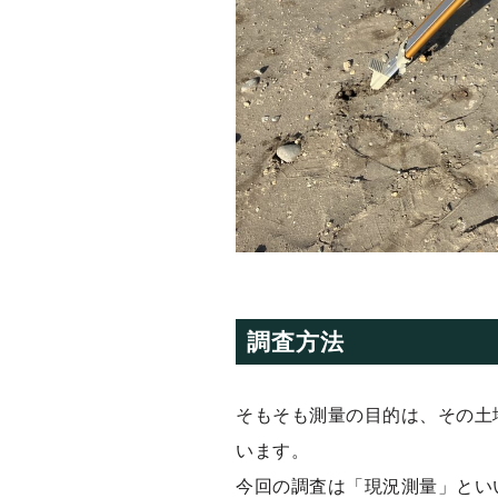
調査方法
そもそも測量の目的は、その土
います。
今回の調査は「現況測量」とい