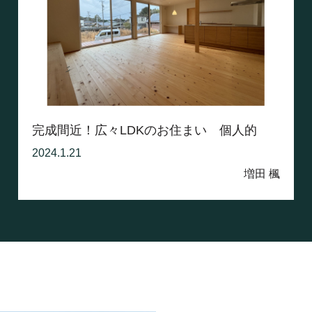
完成間近！広々LDKのお住まい 個人的
な...
2024.1.21
増田 楓