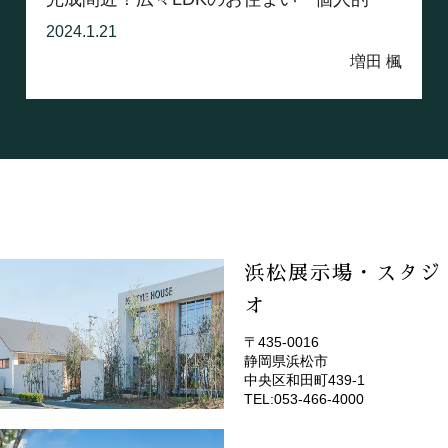
な...
2024.1.21
増田 楓
浜松展示場・スタジ
オ
〒435-0016
静岡県浜松市
(EMOTOP浜松)
中央区和田町439-1
TEL:053-466-4000