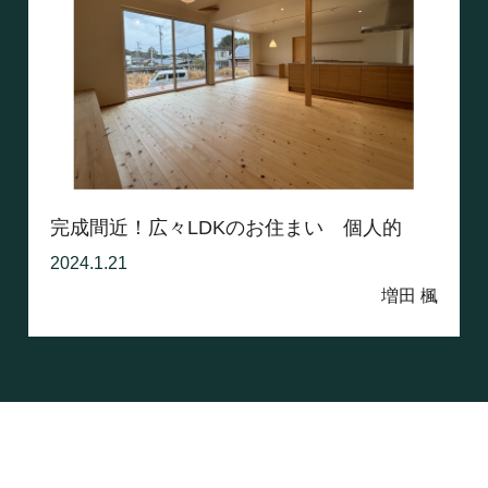
完成間近！広々LDKのお住まい 個人的
な...
2024.1.21
増田 楓