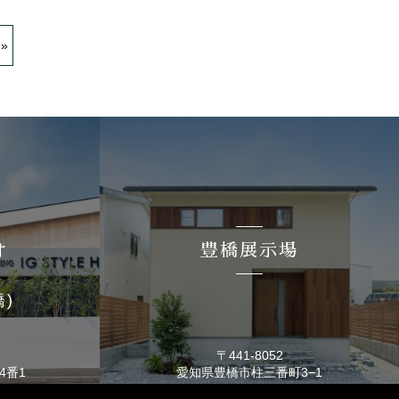
 »
オ
豊橋展示場
橋)
〒441-8052
4番1
愛知県豊橋市
柱三番町3−1