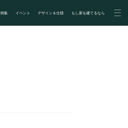
実例集
イベント
デザイン＆仕様
もし家を建てるなら