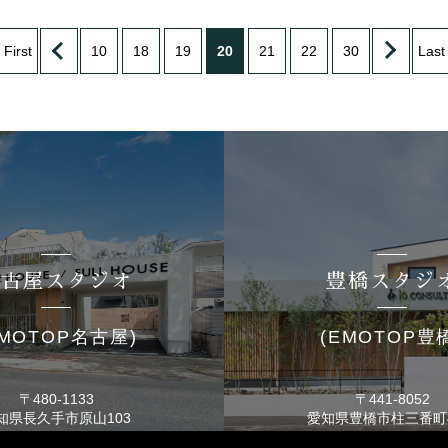
 First
10
18
19
20
21
22
30
Last
名古屋スタジオ
豊橋スタジ
EMOTOP名古屋)
(EMOTOP豊
〒480-1133
〒441-8052
知県長久手市
原山103
愛知県豊橋市
柱三番町