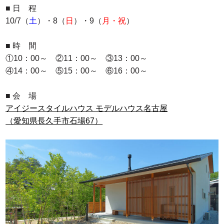
■ 日 程
10/7（
土
）・8（
日
）・9（
月・
祝
）
■ 時 間
①10：00～ ②11：00～ ③13：00～
④14：00～ ⑤15：00～ ⑥16：00～
■ 会 場
アイジースタイルハウス
モデルハウス名古屋
（愛知県長久手市石場67）