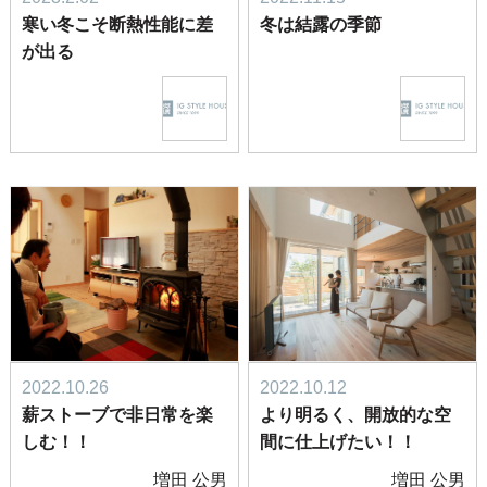
寒い冬こそ断熱性能に差
冬は結露の季節
が出る
2022.10.26
2022.10.12
薪ストーブで非日常を楽
より明るく、開放的な空
しむ！！
間に仕上げたい！！
増田 公男
増田 公男