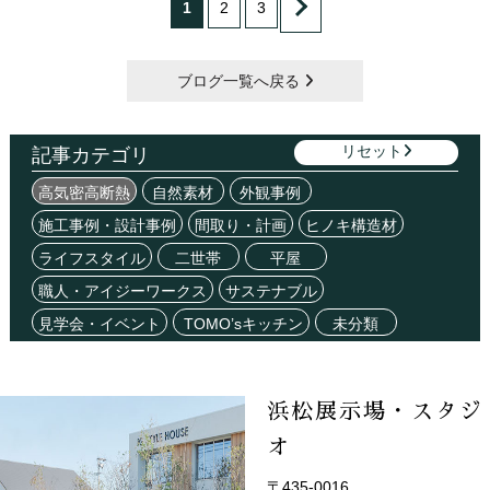
1
2
3
ブログ一覧へ戻る
リセット
記事カテゴリ
高気密高断熱
自然素材
外観事例
施工事例・設計事例
間取り・計画
ヒノキ構造材
ライフスタイル
二世帯
平屋
職人・アイジーワークス
サステナブル
見学会・イベント
TOMO’sキッチン
未分類
浜松展示場・スタジ
オ
〒435-0016