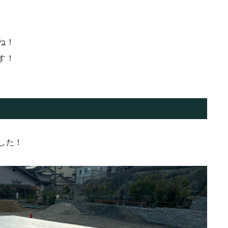
ね！
す！
した！