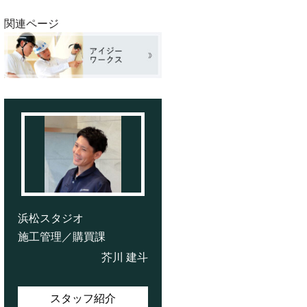
関連ページ
浜松スタジオ
施工管理／購買課
芥川 建斗
スタッフ紹介