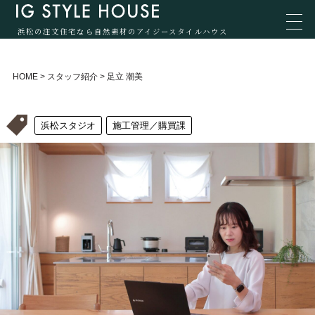
浜松の注文住宅なら自然素材のアイジースタイルハウス
HOME
>
スタッフ紹介
>
足立 潮美
浜松スタジオ
施工管理／購買課