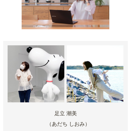
足立 潮美
（あだち しおみ）