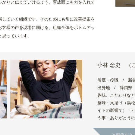
っかりと伝えていけるよう、育成面にも力を入れて
展していく組織です。そのためにも常に改善提案を
お客様の声を現場に届ける、組織全体をボトムアッ
と思っています。
小林 念史
（こ
所属・役職 / 新
出身地 / 静岡県
趣味、こだわりな
趣味：凧揚げ（浜
イトの影響で）・
う事・ありがとう