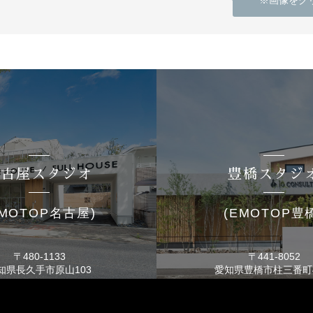
※画像をク
名古屋スタジオ
豊橋スタジ
EMOTOP名古屋)
(EMOTOP豊
〒480-1133
〒441-8052
知県長久手市
原山103
愛知県豊橋市
柱三番町