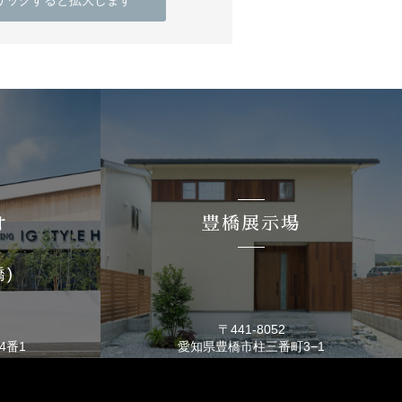
リックすると拡大します
オ
豊橋展示場
橋)
〒441-8052
4番1
愛知県豊橋市
柱三番町3−1