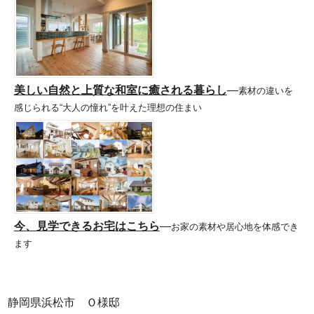
美しい自然と上質な和室に癒される暮らし
―
素材の違いを
感じられる“大人の憧れ”を叶えた理想の住まい
今、見学できるお宅はこちら
―
お家の素材や居心地を体感でき
ます
静岡県浜松市 Ｏ様邸