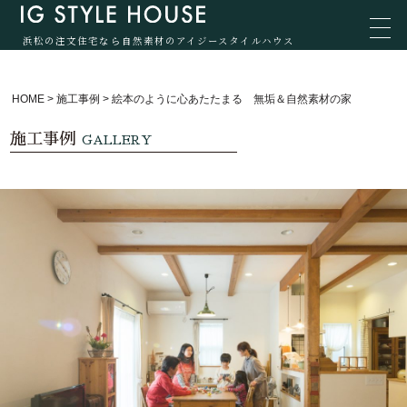
浜松の注文住宅なら自然素材のアイジースタイルハウス
HOME
>
施工事例
>
絵本のように心あたたまる 無垢＆自然素材の家
施工事例
GALLERY