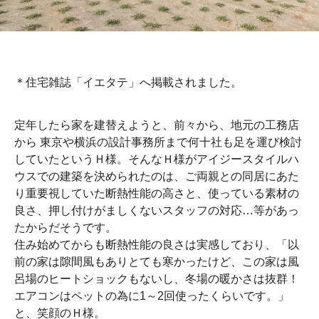
＊住宅雑誌「イエタテ」へ掲載されました。
定年したら家を建替えようと、前々から、地元の工務店
から 東京や横浜の設計事務所まで何十社も足を運び検討
していたというＨ様。そんなＨ様がアイジースタイルハ
ウスでの建築を決められたのは、ご両親との同居にあた
り重要視していた断熱性能の高さと、使っている素材の
良さ、押し付けがましくないスタッフの対応…等があっ
たからだそうです。
住み始めてからも断熱性能の良さは実感しており、「以
前の家は隙間風もありとても寒かったけど、この家は風
呂場のヒートショックもないし、冬場の暖かさは抜群！
エアコンはペットの為に1～2回使ったくらいです。」
と、笑顔のＨ様。