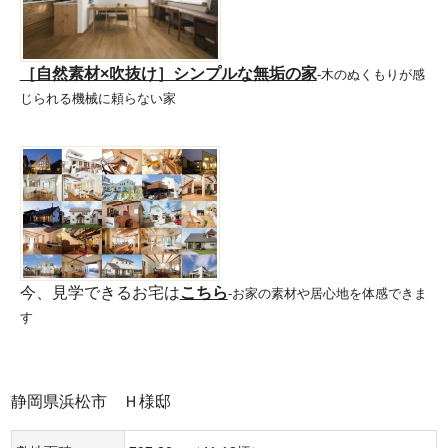
［自然素材×吹抜け］シンプルな無垢の家
-木のぬくもりが感
じられる機械に頼らない家
今、見学できるお宅は
こちら
-お家の素材や居心地を体感できま
す
静岡県浜松市 Ｈ様邸