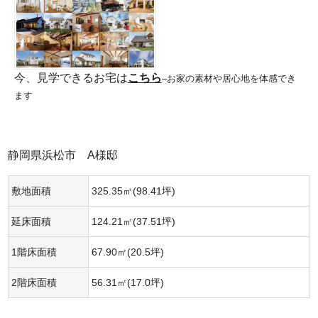
今、見学できるお宅は
こちら
–お家の素材や居心地を体感でき
ます
静岡県浜松市 A様邸
敷地面積
325.35㎡(98.41坪)
延床面積
124.21㎡(37.51坪)
1階床面積
67.90㎡(20.5坪)
2階床面積
56.31㎡(17.0坪)