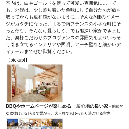
室内は、白やゴールドを使って可愛い雰囲気に…、で
も、外観は、少し落ち着いた色味にして自分たちが歳を
取ってからも違和感がないように…そんなA様のイメー
ジがカタチになった、まるで南フランスの小さな町にそ
っと佇む、そんな可愛らしく、でも趣深い家ができまし
た。奥様こだわりのプロヴァンスの雰囲気をよりいっそ
う引き立てるインテリアや照明、アーチ壁など細かいデ
ィテールまでぜひ御覧ください。
【pickup!】
BBQやホームページが楽しめる 居心地の良い家
－開放的
な吹抜けが２階まで繋がる、大人数でもゆったり過ごせる室内