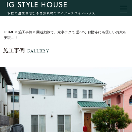
浜松の注文住宅なら自然素材のアイジースタイルハウス
HOME
>
施工事例
>
回遊動線で、家事ラクで 遊べて お財布にも優しいお家を
実現…！
施工事例
GALLERY