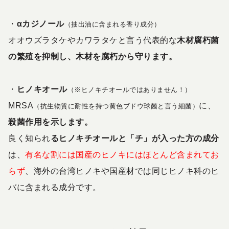
・
αカジノール
（抽出油に含まれる香り成分）
オオウズラタケやカワラタケと言う代表的な
木材腐朽菌
の繁殖を抑制し、木材を腐朽から守ります。
・
ヒノキオール
（※ヒノキチオールではありません！）
MRSA
に、
（抗生物質に耐性を持つ黄色ブドウ球菌と言う細菌）
殺菌作用を示します。
良く知られ
るヒノキチオールと「チ」が入った方の成分
は、
有名な割には国産のヒノキにはほとんど含まれてお
らず
、海外の台湾ヒノキや国産材では同じヒノキ科のヒ
バに含まれる成分です。