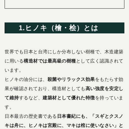
1.ヒノキ（檜・桧）とは
世界でも日本と台湾にしか分布しない樹種で、木造建築
に用いる
構造材では最高級の樹種
として広く認識されて
います。
ヒノキの油分には、
殺菌やリラックス効果
をもたらす効
果が確認されており、構造材としても
高い強度を安定し
て維持
するなど、
建築材として優れた特徴
を持っていま
す。
日本最古の歴史書である
日本書紀にも、「スギとクスノ
キは舟に、ヒノキは宮殿に、マキは棺に使いなさい」と