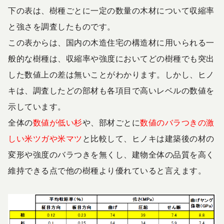
下の表は、樹種ごとに一定の数量の木材について収縮率
と強さを調査したものです。
この表からは、国内の木造住宅の構造材に用いられる一
般的な樹種は、収縮率や強度においてどの樹種でも突出
した数値上の差は無いことがわかります。しかし、ヒノ
キは
、調査した
どの部材も各項目で高いレベルの数値を
示しています。
全体の
数値が低い杉
や、部材ごとに
数値のバラつきの激
しい米ツガや米マツ
と比較して、ヒノキは
建築後の材の
変形や強度のバラつきを無くし、建物全体の品質を高く
維持できる
点で他の樹種より優れていると言えます。