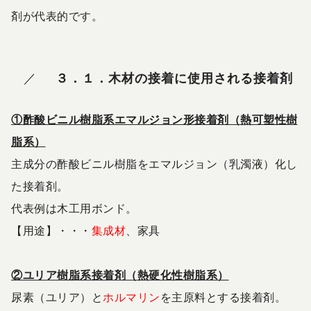
剤が代表的です。
３．１．木材の接着に使用される接着剤
①酢酸ビニル樹脂系エマルジョン形接着剤（熱可塑性樹
脂系）
主成分の酢酸ビニル樹脂をエマルジョン（乳濁液）化し
た接着剤。
代表例は木工用ボンド。
【用途】・・・
集成材
、家具
②ユリア樹脂系接着剤（熱硬化性樹脂系）
尿素（ユリア）と
ホルマリン
を主原料とする接着剤。