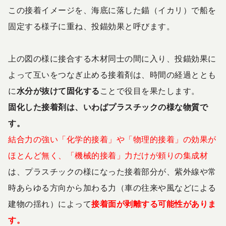
この接着イメージを、海底に落した錨（イカリ）で船を
固定する様子に重ね、投錨効果と呼びます。
上の図の様に接合する木材同士の間に入り、投錨効果に
よって互いをつなぎ止める接着剤は、時間の経過ととも
に
水分が抜けて固化する
ことで役目を果たします。
固化した接着剤は、いわばプラスチックの様な物質で
す。
結合力の強い「化学的接着」や「物理的接着」の効果が
ほとんど無く、「機械的接着」力だけが頼りの集成材
は、プラスチックの様になった接着部分が、紫外線や常
時あらゆる方向から加わる力（車の往来や風などによる
建物の揺れ）によって
接着面が剥離する可能性がありま
す。