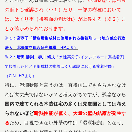
ところが、ある曝露試験においては、
湿潤状態では強度
の低下も確認され（※１）たり、一部の樹種において
は、はくり率（接着面の剥がれ）が上昇する（※２）こ
とが確かめられております。
※１：宮淳子「構造用集成材に使用される接着剤 」（地方独立行政
法人 北海道立総合研究機構 HPより）
※２：増田 勝則、柳川 靖夫
「水性高分子-イソシアネート系接着剤
で接着したヒノキ集成材の接着はくり試験における接着性能」
（CiNii HPより）
特に、湿潤状態と言うのは、直接雨にでもさらされなけ
れば大丈夫ではないか？と考えがちですが、残念ながら
国内で建てられる木造住宅の多くは先進国としては考え
られないほど
断熱性能が低く、大量の壁内結露が発生す
る
ため、目視できない外壁の中は「湿潤状態」となり、