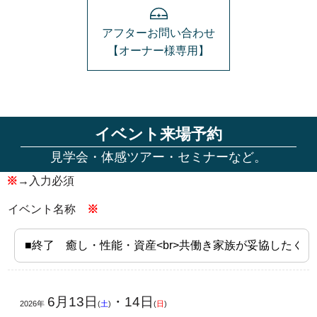
アフターお問い合わせ
【オーナー様専用】
イベント来場予約
見学会・体感ツアー・セミナーなど。
※
→入力必須
イベント名称
※
6月13日
・14日
2026年
(
土
)
(
日
)